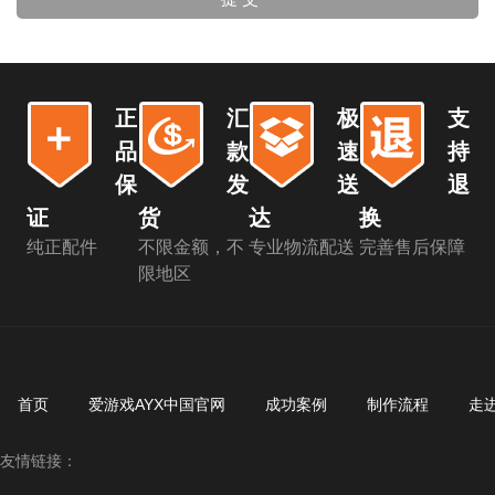
正
汇
极
支
品
款
速
持
保
发
送
退
证
货
达
换
纯正配件
不限金额，不
专业物流配送
完善售后保障
限地区
首页
爱游戏AYX中国官网
成功案例
制作流程
走
友情链接：