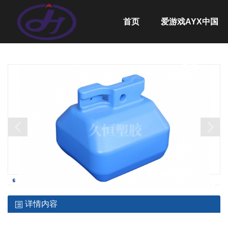
首页
爱游戏AYX中国
塑料工具箱
官网
塑料容器
塑料桌椅
塑料玩具
塑料按摩椅配件
水上工程
吹塑插秧机配件
吹塑医用类
详情内容