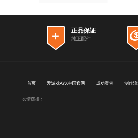
正品保证
纯正配件
首页
爱游戏AYX中国官网
成功案例
制作流
友情链接：