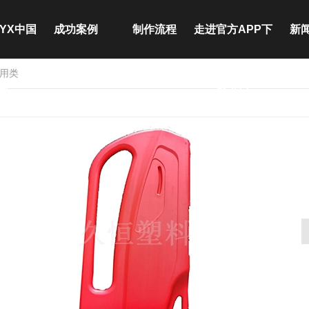
YX中国
成功案例
制作流程
走进官方APP下
新
工具箱
公司简介
公
用类
网
载入口
容器
厂房展示
行
桌椅
荣誉资质
常
玩具
摩椅配件
工程
秧机配件
医用类