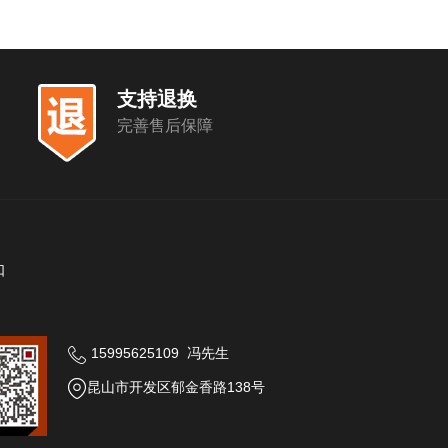
支持退换
完善售后保障
口
15995625109 冯先生
昆山市开发区郁金香路138号