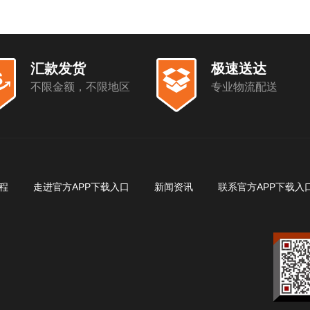
汇款发货
极速送达
不限金额，不限地区
专业物流配送
程
走进官方APP下载入口
新闻资讯
联系官方APP下载入