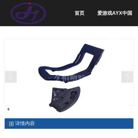
首页
爱游戏AYX中国
塑料工具箱
官网
塑料容器
塑料桌椅
塑料玩具
塑料按摩椅配件
水上工程
吹塑插秧机配件
吹塑医用类
详情内容