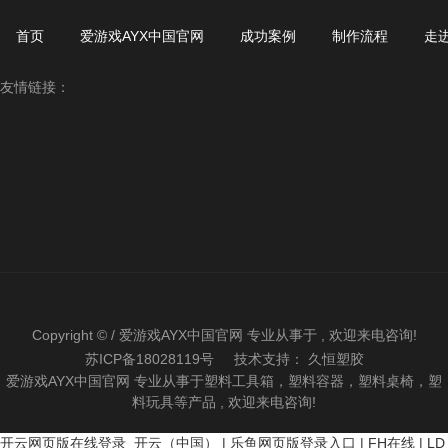
首页
爱游戏AYX中国官网
成功案例
制作流程
走
友情链接：
Copyright © / 爱游戏AYX中国官网 专业从事于 , 欢迎来电咨询!
苏ICP备18028119号
技术支持：
久恒塑胶
爱游戏AYX中国官网 专业从事于塑料工具箱，塑料容器，塑料桌椅，塑
料玩具等产品 , 欢迎来电咨询!
开云网页版在线登录_开云（中国）
|
乐鱼网页版登录入口
|
FH在线
|
LD